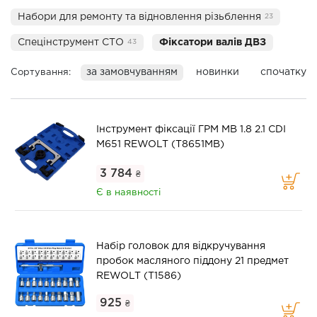
Набори для ремонту та відновлення різьблення
23
Спецінструмент СТО
Фіксатори валів ДВЗ
43
за замовчуванням
новинки
спочатку 
Сортування:
Інструмент фіксації ГРМ MB 1.8 2.1 CDI
M651 REWOLT (T8651MB)
3 784
₴
Є в наявності
Набір головок для відкручування
пробок масляного піддону 21 предмет
REWOLT (T1586)
925
₴