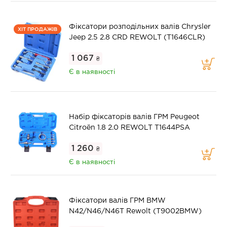
Фіксатори розподільних валів Chrysler
ХІТ ПРОДАЖІВ
Jeep 2.5 2.8 CRD REWOLT (T1646CLR)
1 067
₴
Є в наявності
Набір фіксаторів валів ГРМ Peugeot
Citroën 1.8 2.0 REWOLT T1644PSA
1 260
₴
Є в наявності
Фіксатори валів ГРМ BMW
N42/N46/N46T Rewolt (T9002BMW)