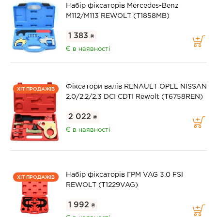
Набір фіксаторів Mercedes-Benz
M112/M113 REWOLT (T1858MB)
1 383
₴
Є в наявності
Фіксатори валів RENAULT OPEL NISSAN
ХІТ ПРОДАЖІВ
2.0/2.2/2.3 DCI CDTI Rewolt (T6758REN)
2 022
₴
Є в наявності
Набір фіксаторів ГРМ VAG 3.0 FSI
ХІТ ПРОДАЖІВ
REWOLT (T1229VAG)
1 992
₴