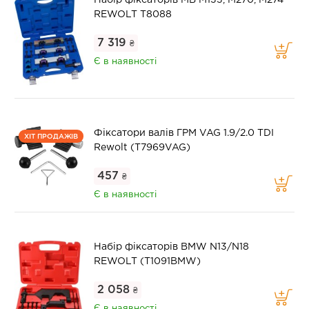
Набір фіксаторів MB М133, M270, M274
REWOLT T8088
7 319
₴
Є в наявності
Фіксатори валів ГРМ VAG 1.9/2.0 TDI
ХІТ ПРОДАЖІВ
Rewolt (T7969VAG)
457
₴
Є в наявності
Набір фіксаторів BMW N13/N18
REWOLT (T1091BMW)
2 058
₴
Є в наявності