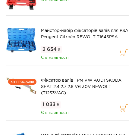
Майстер-набір фіксаторів валів для PSA
Peugeot Citroën REWOLT T1645PSA
2 654
₴
Є в наявності
Фіксатор валів ГРМ VW AUDI SKODA
ХІТ ПРОДАЖІВ
SEAT 2.4 2.7 2.8 V6 30V REWOLT
(T1233VAG)
1 033
₴
Є в наявності