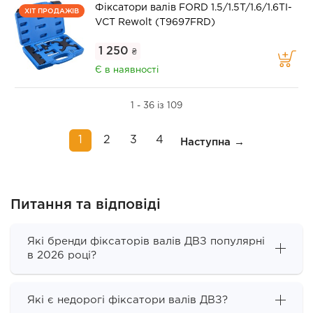
Фіксатори валів FORD 1.5/1.5T/1.6/1.6TI-
ХІТ ПРОДАЖІВ
VCT Rewolt (T9697FRD)
1 250
₴
Є в наявності
1 - 36 із 109
1
2
3
4
Наступна
Питання та відповіді
Які бренди фіксаторів валів ДВЗ популярні
в 2026 році?
Які є недорогі фіксатори валів ДВЗ?