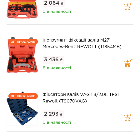
2 064
₴
Є в наявності
Інструмент фіксації валів M271
ХІТ ПРОДАЖІВ
Mercedes-Benz REWOLT (T1854MB)
3 436
₴
Є в наявності
Фіксатори валів VAG 1.8/2.0L TFSI
ХІТ ПРОДАЖІВ
Rewolt (T9070VAG)
2 293
₴
Є в наявності