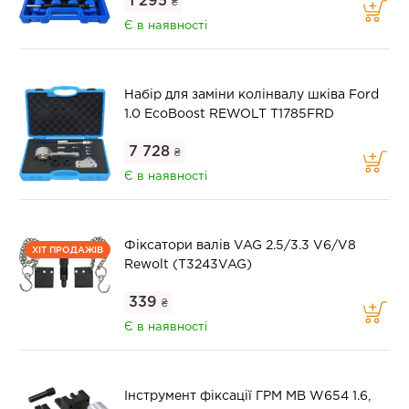
1 295
₴
Є в наявності
Набір для заміни колінвалу шківа Ford
1.0 EcoBoost REWOLT T1785FRD
7 728
₴
Є в наявності
Фіксатори валів VAG 2.5/3.3 V6/V8
ХІТ ПРОДАЖІВ
Rewolt (T3243VAG)
339
₴
Є в наявності
Інструмент фіксації ГРМ MB W654 1.6,