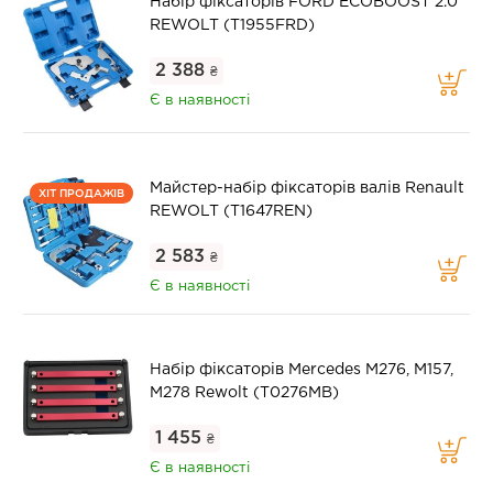
Набір фіксаторів FORD ECOBOOST 2.0
REWOLT (T1955FRD)
2 388
₴
Є в наявності
Майстер-набір фіксаторів валів Renault
ХІТ ПРОДАЖІВ
REWOLT (T1647REN)
2 583
₴
Є в наявності
Набір фіксаторів Mercedes M276, M157,
M278 Rewolt (T0276MB)
1 455
₴
Є в наявності