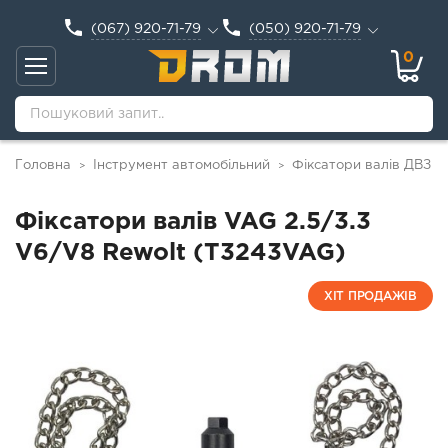
(067) 920-71-79
(050) 920-71-79
0
Головна
Інструмент автомобільний
Фіксатори валів ДВЗ
>
>
>
Фіксатори валів VAG 2.5/3.3
V6/V8 Rewolt (T3243VAG)
ХІТ ПРОДАЖІВ