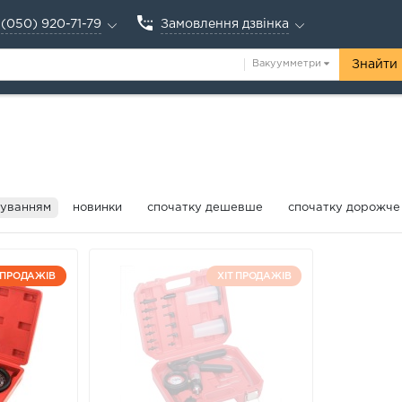
(050) 920-71-79
Замовлення дзвінка
Вакуумметри
Знайти
чуванням
новинки
спочатку дешевше
спочатку дорожче
 ПРОДАЖІВ
ХІТ ПРОДАЖІВ