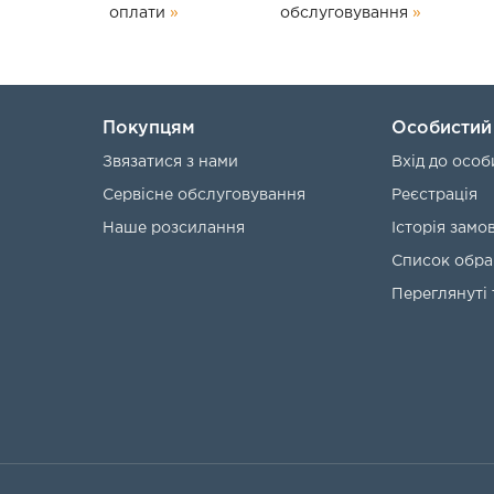
оплати
»
обслуговування
»
Покупцям
Особистий 
Звязатися з нами
Вхід до особ
Сервісне обслуговування
Реєстрація
Наше розсилання
Історія замо
Список обра
Переглянуті