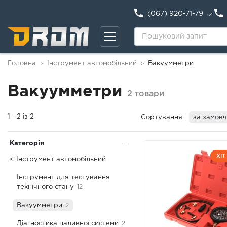
(067) 920-71-79
Головна
Інструмент автомобільний
Вакуумметри
>
>
Вакуумметри
2 товари
1 - 2 із 2
Сортування:
за замов
Категорія
ХІТ
Інструмент автомобільний
Інструмент для тестування
технічного стану
12
Вакуумметри
2
Діагностика паливної системи
2