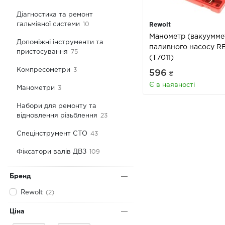
Діагностика та ремонт
гальмівної системи
10
Rewolt
Манометр (вакуумме
Допоміжні інструменти та
паливного насосу 
пристосування
75
(T7011)
Компресометри
3
596
₴
Є в наявності
Манометри
3
Набори для ремонту та
відновлення різьблення
23
Спецінструмент СТО
43
Фіксатори валів ДВЗ
109
Бренд
Rewolt
(2)
Ціна