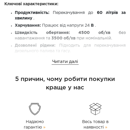
Ключові характеристики:
Продуктивність:
Перекачування до
60 літрів за
хвилину
.
Харчування:
Працює від напруги 24
В
.
Швидкість обертання:
4500 об/хв
без
навантаження та
3500 об/хв
при номінальній.
Дозволені рідини:
Підходить для перекачування
дизельного палива та гасу.
Заборонені рідини:
Не підходить для бензину,
Читати далі
спирту, води та газу.
Матеріали та конструкція:
5 причин, чому робити покупки
Виготовлений з високоякісних та довговічних матеріалів,
краще у нас
насос має високу зносостійкість та стійкість до
негативних факторів експлуатації. Пристрій оснащений
фільтром грубої очистки, що гарантує надійну роботу та
захист від механічних домішок.
Комплектація:
Надаємо
Весь товар в
24-вольтовий насос для перекачування дизельного
гарантію
»
наявності
»
палива із затискними з'єднаннями типу «крокодил»