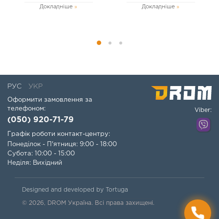
Докладніше
Докладніше
Два штуцери
Два затискачі для шлангів
Фільтр грубого очищення палива
Цей насос забезпечує високу продуктивність та
надійність, що робить його відмінним вибором для
професійного використання у різних галузях.
РУС
УКР
Оформити замовлення за
телефоном:
Viber:
(050) 920-71-79
Графік роботи контакт-центру:
Понеділок - П'ятниця: 9:00 - 18:00
Субота: 10:00 - 15:00
Неділя: Вихідний
Designed and developed by Tortuga
© 2026, DROM Україна. Всі права захищені.