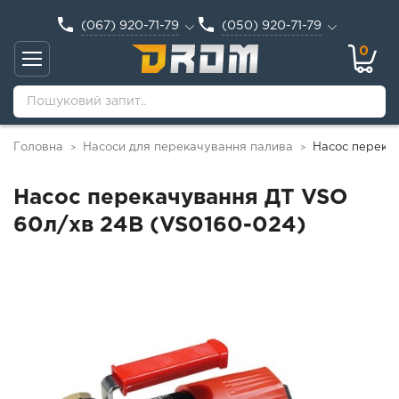
(067) 920-71-79
(050) 920-71-79
0
Головна
Насоси для перекачування палива
Насос перека
>
>
Насос перекачування ДТ VSO
60л/хв 24В (VS0160-024)