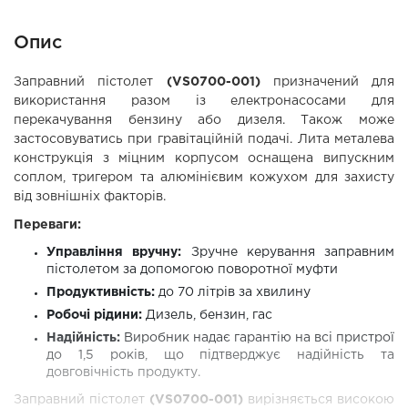
Опис
Заправний пістолет
(VS0700-001)
призначений для
використання разом із електронасосами для
перекачування бензину або дизеля. Також може
застосовуватись при гравітаційній подачі. Лита металева
конструкція з міцним корпусом оснащена випускним
соплом, тригером та алюмінієвим кожухом для захисту
від зовнішніх факторів.
Переваги:
Управління вручну:
Зручне керування заправним
пістолетом за допомогою поворотної муфти
Продуктивність:
до 70 літрів за хвилину
Робочі рідини:
Дизель, бензин, гас
Надійність:
Виробник надає гарантію на всі пристрої
до 1,5 років, що підтверджує надійність та
довговічність продукту.
Заправний пістолет
(VS0700-001)
вирізняється високою