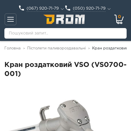
(067) 920-71-79
(050) 920-71-79
0
Головна
Пістолети паливороздавальні
Кран роздатковий 
>
>
Кран роздатковий VSO (VS0700-
001)