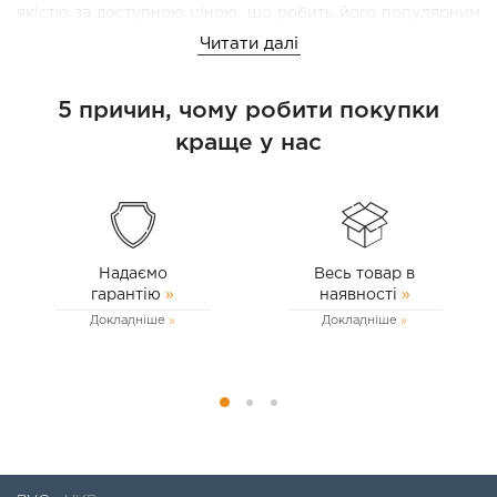
якістю за доступною ціною, що робить його популярним
вибором серед користувачів.
Читати далі
5 причин, чому робити покупки
краще у нас
Надаємо
Весь товар в
гарантію
»
наявності
»
Докладніше
Докладніше