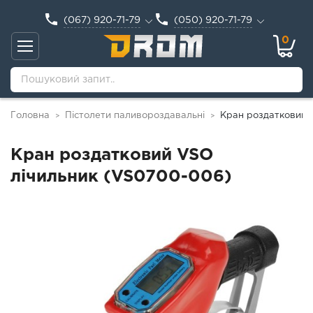
(067) 920-71-79
(050) 920-71-79
0
Головна
Пістолети паливороздавальні
Кран роздатковий 
>
>
Кран роздатковий VSO
лічильник (VS0700-006)