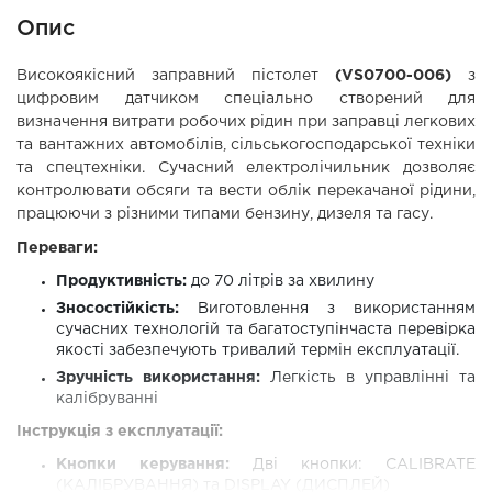
Опис
Високоякісний заправний пістолет
(VS0700-006)
з
цифровим датчиком спеціально створений для
визначення витрати робочих рідин при заправці легкових
та вантажних автомобілів, сільськогосподарської техніки
та спецтехніки. Сучасний електролічильник дозволяє
контролювати обсяги та вести облік перекачаної рідини,
працюючи з різними типами бензину, дизеля та гасу.
Переваги:
Продуктивність:
до 70 літрів за хвилину
Зносостійкість:
Виготовлення з використанням
сучасних технологій та багатоступінчаста перевірка
якості забезпечують тривалий термін експлуатації.
Зручність використання:
Легкість в управлінні та
калібруванні
Інструкція з експлуатації:
Кнопки керування:
Дві кнопки: CALIBRATE
(КАЛІБРУВАННЯ) та DISPLAY (ДИСПЛЕЙ)