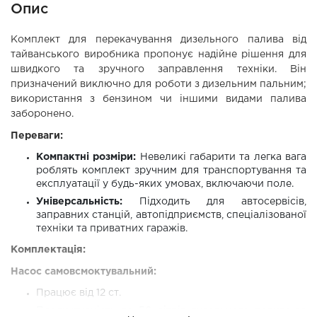
Опис
Комплект для перекачування дизельного палива від
тайванського виробника пропонує надійне рішення для
швидкого та зручного заправлення техніки. Він
призначений виключно для роботи з дизельним пальним;
використання з бензином чи іншими видами палива
заборонено.
Переваги:
Компактні розміри:
Невеликі габарити та легка вага
роблять комплект зручним для транспортування та
експлуатації у будь-яких умовах, включаючи поле.
Універсальність:
Підходить для автосервісів,
заправних станцій, автопідприємств, спеціалізованої
техніки та приватних гаражів.
Комплектація:
Насос самовсмоктувальний:
Працює від 12 ст.
Продуктивність до 50 літрів дизельного палива за