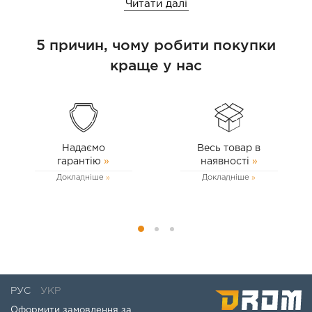
Читати далі
хвилину.
Рекомендується працювати з інтервалами по
півгодини, щоб запобігти перегріву.
5 причин, чому робити покупки
Вбудований клапан перепуску для додаткової
краще у нас
надійності.
Автоматичний пістолет для роздачі палива:
Забезпечує автоматичне вимкнення під час
заповнення бака.
Шланги:
Надаємо
Весь товар в
гарантію
»
наявності
»
Шланги для подачі та розподілу палива.
Докладніше
Докладніше
Кріплення:
Всі необхідні елементи кріплення для встановлення
та використання.
Гарантія:
Виробник надає гарантію терміном 1.5 року.
Цей комплект стане незамінним помічником для всіх, хто
РУС
УКР
працює з дизельним паливом, забезпечуючи швидке та
Оформити замовлення за