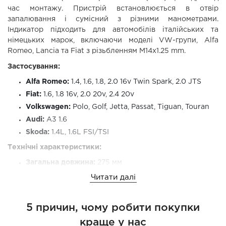
час монтажу. Пристрій встановлюється в отвір
запалювання і сумісний з різними манометрами.
Індикатор підходить для автомобілів італійських та
німецьких марок, включаючи моделі VW-групи, Alfa
Romeo, Lancia та Fiat з різьбленням M14x1.25 mm.
Застосування:
Alfa Romeo:
1.4, 1.6, 1.8, 2.0 16v Twin Spark, 2.0 JTS
Fiat:
1.6, 1.8 16v, 2.0 20v, 2.4 20v
Volkswagen:
Polo, Golf, Jetta, Passat, Tiguan, Touran
Audi:
A3 1.6
Skoda:
1.4L, 1.6L FSI/TSI
Технічні характеристики:
Загальна довжина:
275 мм
Перехідник із зовнішнім різьбленням:
M14 x 1,25 мм
Читати далі
Внутрішній діаметр циферблатного датчика:
8 мм із
металевим гвинтом для кріплення індикатора
5 причин, чому робити покупки
Сумісні двигуни:
161.02, 324.01, 342.01, 343.01, 175A3.000,
краще у нас
182A1.000, 182A2.000, 182A4.000, 182A6.000, 182B6.0A, 0.