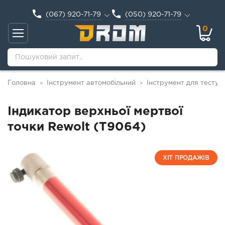
(067) 920-71-79
(050) 920-71-79
0
Головна
Інструмент автомобільний
Інструмент для тестув
>
>
Індикатор верхньої мертвої
точки Rewolt (T9064)
ХІТ ПРОДАЖІВ