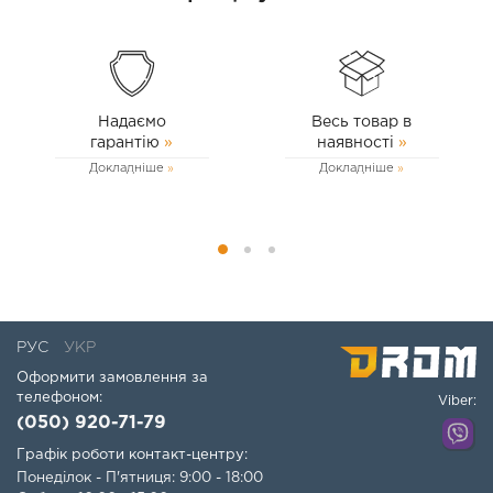
BLF, LFW, RFU, RFW, RGX, FSI
OEM коди:
1.825.013.000, 1.860.895.000
Індикатор
(T9064)
- це надійний інструмент, який
допоможе точно встановити циліндр ВМТ, що важливо
Надаємо
Весь товар в
для правильної роботи двигуна.
гарантію
»
наявності
»
Докладніше
Докладніше
РУС
УКР
Оформити замовлення за
телефоном:
Viber:
(050) 920-71-79
Графік роботи контакт-центру:
Понеділок - П'ятниця: 9:00 - 18:00